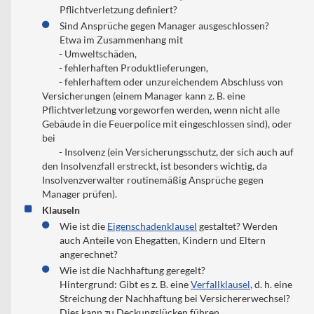
Pflichtverletzung definiert?
Sind Ansprüche gegen Manager ausgeschlossen?
Etwa im Zusammenhang mit
- Umweltschäden,
- fehlerhaften Produktlieferungen,
- fehlerhaftem oder unzureichendem Abschluss von
Versicherungen (einem Manager kann z. B. eine
Pflichtverletzung vorgeworfen werden, wenn nicht alle
Gebäude in die Feuerpolice mit eingeschlossen sind), oder
bei
- Insolvenz (ein Versicherungsschutz, der sich auch auf
den Insolvenzfall erstreckt, ist besonders wichtig, da
Insolvenzverwalter routinemäßig Ansprüche gegen
Manager prüfen).
Klauseln
Wie ist die
Eigenschadenklausel
gestaltet?
Werden
auch Anteile von Ehegatten, Kindern und Eltern
angerechnet?
Wie ist die Nachhaftung geregelt?
Hintergrund: Gibt es z. B. eine
Verfallklausel
, d. h. eine
Streichung der Nachhaftung bei Versichererwechsel?
Dies kann zu Deckungslücken führen.