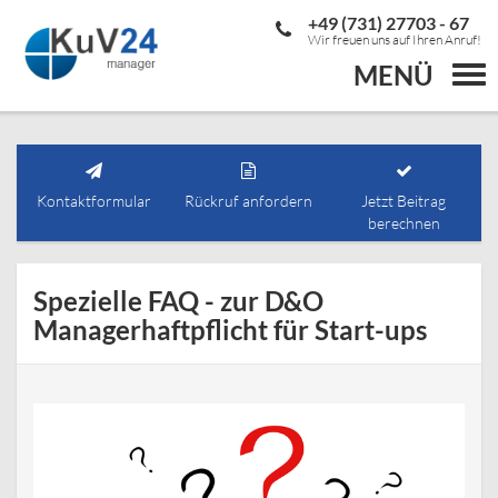
+49 (731) 27703 - 67
Wir freuen uns auf Ihren Anruf!
MENÜ
Togg
navi
Kontaktformular
Rückruf anfordern
Jetzt Beitrag
berechnen
Spezielle FAQ - zur D&O
Managerhaftpflicht für Start-ups