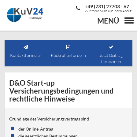
+49 (731) 27703 - 67
Wir freuen uns auf Ihren Anruf!
MENÜ
Togg
navi
Kontaktformular
Rückruf anfordern
Jetzt Beitrag
berechnen
D&O Start-up
Versicherungsbedingungen und
rechtliche Hinweise
Grundlage des Versicherungsvertrags sind
der Online-Antrag
die gesetzlichen Bestimmungen