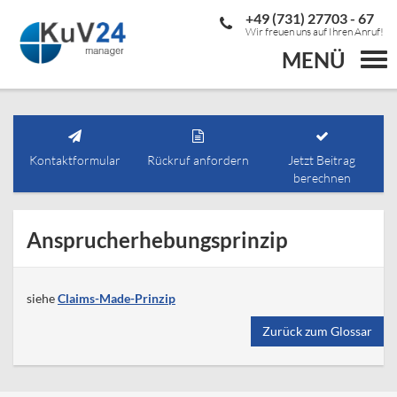
+49 (731) 27703 - 67
Wir freuen uns auf Ihren Anruf!
MENÜ
Togg
navi
Kontaktformular
Rückruf anfordern
Jetzt Beitrag
berechnen
Ansprucherhebungsprinzip
siehe
Claims-Made-Prinzip
Zurück zum Glossar