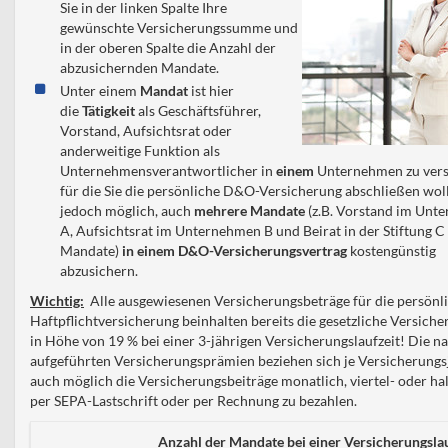
Sie in der linken Spalte Ihre
gewünschte Versicherungssumme und
in der oberen Spalte die Anzahl der
abzusichernden Mandate.
Unter einem
Mandat
ist hier
die
Tätigkeit
als Geschäftsführer,
Vorstand, Aufsichtsrat oder
anderweitige Funktion als
Unternehmensverantwortlicher in
einem
Unternehmen zu vers
für die Sie die persönliche D&O-Versicherung abschließen wolle
jedoch möglich, auch
mehrere Mandate
(z.B. Vorstand im Unt
A, Aufsichtsrat im Unternehmen B und Beirat in der Stiftung C
Mandate)
in einem D&O-Versicherungsvertrag
kostengünstig
abzusichern.
Wichtig:
Alle ausgewiesenen Versicherungsbeträge für die persön
Haftpflichtversicherung beinhalten bereits die gesetzliche Versich
in Höhe von 19 % bei einer 3-jährigen Versicherungslaufzeit! Die 
aufgeführten Versicherungsprämien beziehen sich je Versicherungsj
auch möglich die Versicherungsbeiträge monatlich, viertel- oder ha
per SEPA-Lastschrift oder per Rechnung zu bezahlen.
Anzahl der Mandate bei einer Versicherungslau