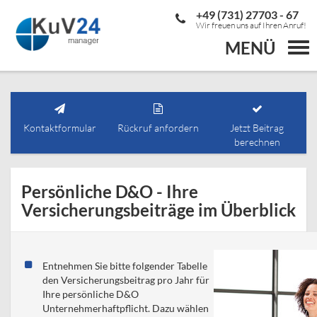
+49 (731) 27703 - 67
Wir freuen uns auf Ihren Anruf!
MENÜ
Togg
navi
Kontaktformular
Rückruf anfordern
Jetzt Beitrag
berechnen
Persönliche D&O - Ihre
Versicherungsbeiträge im Überblick
Entnehmen Sie bitte folgender Tabelle
den Versicherungsbeitrag pro Jahr für
Ihre persönliche D&O
Unternehmerhaftpflicht. Dazu wählen