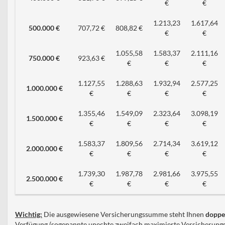
€
€
1.213,23
1.617,64
500.000 €
707,72 €
808,82 €
€
€
1.055,58
1.583,37
2.111,16
750.000 €
923,63 €
€
€
€
1.127,55
1.288,63
1.932,94
2.577,25
1.000.000 €
€
€
€
€
1.355,46
1.549,09
2.323,64
3.098,19
1.500.000 €
€
€
€
€
1.583,37
1.809,56
2.714,34
3.619,12
2.000.000 €
€
€
€
€
1.739,30
1.987,78
2.981,66
3.975,55
2.500.000 €
€
€
€
€
Wichtig:
Die ausgewiesene Versicherungssumme steht Ihnen
doppe
Verfügung (sogenannte unechte zweifach maximierte Versicherun