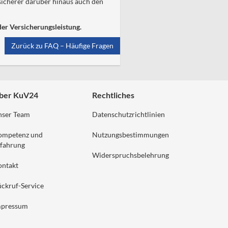
rsicherer darüber hinaus auch den
der Versicherungsleistung.
Zurück zu FAQ – Häufige Fragen
ber KuV24
Rechtliches
nser Team
Datenschutzrichtlinien
ompetenz und
Nutzungsbestimmungen
fahrung
Widerspruchsbelehrung
ontakt
ckruf-Service
mpressum