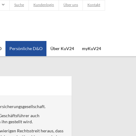
Suche
Kundenlogin
Über uns
Kontakt
O
Persönliche D&O
Über KuV24
myKuV24
rsicherungsgesellschaft.
Geschäftsführer auch
ihn gestellt wird.
wierigen Rechtsstreit heraus, dass