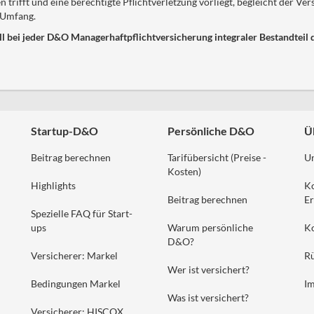
 trifft und eine berechtigte Pflichtverletzung vorliegt, begleicht der Ve
 Umfang.
ll bei jeder D&O Managerhaftpflichtversicherung integraler Bestandteil 
Startup-D&O
Persönliche D&O
Ü
Beitrag berechnen
Tarifübersicht (Preise -
U
Kosten)
Highlights
K
Beitrag berechnen
Er
Spezielle FAQ für Start-
ups
Warum persönliche
K
D&O?
Versicherer: Markel
Rü
Wer ist versichert?
Bedingungen Markel
I
Was ist versichert?
Versicherer: HISCOX