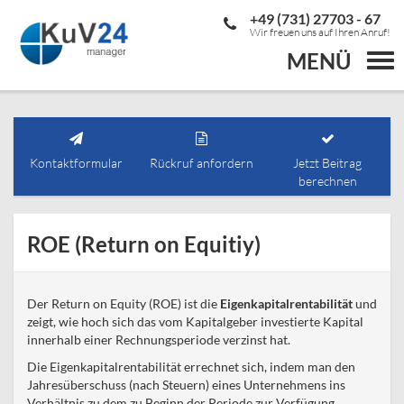
+49 (731) 27703 - 67
Wir freuen uns auf Ihren Anruf!
MENÜ
Togg
navi
Kontaktformular
Rückruf anfordern
Jetzt Beitrag
berechnen
ROE (Return on Equitiy)
Der Return on Equity (ROE) ist die
Eigenkapitalrentabilität
und
zeigt, wie hoch sich das vom Kapitalgeber investierte Kapital
innerhalb einer Rechnungsperiode verzinst hat.
Die Eigenkapitalrentabilität errechnet sich, indem man den
Jahresüberschuss (nach Steuern) eines Unternehmens ins
Verhältnis zu dem zu Beginn der Periode zur Verfügung