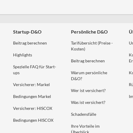
Startup-D&O
Persönliche D&O
Ü
Beitrag berechnen
Tarifübersicht (Preise -
U
Kosten)
Highlights
K
Beitrag berechnen
Er
Spezielle FAQ für Start-
ups
Warum persönliche
K
D&O?
Versicherer: Markel
Rü
Wer ist versichert?
Bedingungen Markel
I
Was ist versichert?
Versicherer: HISCOX
Schadensfälle
Bedingungen HISCOX
Ihre Vorteile im
Überblick