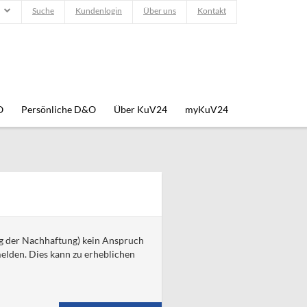
Suche
Kundenlogin
Über uns
Kontakt
O
Persönliche D&O
Über KuV24
myKuV24
ng der Nachhaftung) kein Anspruch
melden. Dies kann zu erheblichen