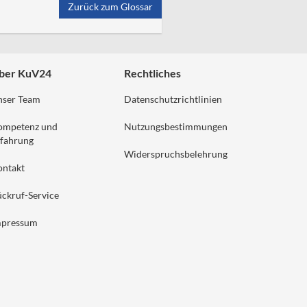
Zurück zum Glossar
ber KuV24
Rechtliches
nser Team
Datenschutzrichtlinien
ompetenz und
Nutzungsbestimmungen
fahrung
Widerspruchsbelehrung
ontakt
ckruf-Service
mpressum