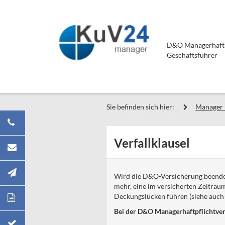
D&O Managerhaftpf
Geschäftsführer
Sie befinden sich hier:
Manager 
Verfallklausel
Wird die D&O-Versicherung beendet,
mehr, eine im versicherten Zeitrau
Deckungslücken führen (siehe auc
Bei der D&O Managerhaftpflichtvers