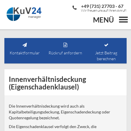
+49 (731) 27703 - 67
Wir freuen uns auf Ihren Anruf!
MENÜ
Togg
navi
Kontaktformular
Rückruf anfordern
Jetzt Beitrag
berechnen
Innenverhältnisdeckung
(Eigenschadenklausel)
Die Innenverhältnisdeckung wird auch als
Kapitalbeteiligungsdeckung, Eigenschadendeckung oder
Quotenregelung bezeichnet.
Die Eigenschadenklausel verfolgt den Zweck, die