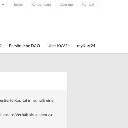
Suche
Kundenlogin
Über uns
Kontakt
O
Persönliche D&O
Über KuV24
myKuV24
estierte Kapital innerhalb einer
mens ins Verhältnis zu dem zu