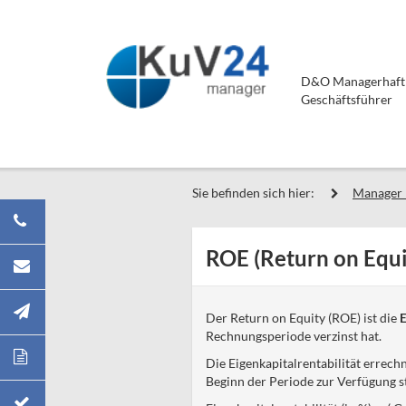
D&O Managerhaftpf
Geschäftsführer
Sie befinden sich hier:
Manager 
ROE (Return on Equi
Der Return on Equity (ROE) ist die
E
Rechnungsperiode verzinst hat.
Die Eigenkapitalrentabilität errec
Beginn der Periode zur Verfügung s