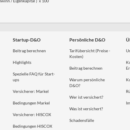
Gewinn / Eigenkapital ) x 100
Startup-D&O
Persönliche D&O
Ü
Beitrag berechnen
Tarifübersicht (Preise -
U
Kosten)
Highlights
K
Beitrag berechnen
Er
Spezielle FAQ für Start-
ups
Warum persönliche
K
D&O?
Versicherer: Markel
Rü
Wer ist versichert?
Bedingungen Markel
I
Was ist versichert?
Versicherer: HISCOX
Schadensfälle
Bedingungen HISCOX