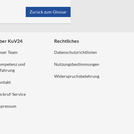
Zurück zum Glossar
ber KuV24
Rechtliches
nser Team
Datenschutzrichtlinien
ompetenz und
Nutzungsbestimmungen
fahrung
Widerspruchsbelehrung
ontakt
ckruf-Service
mpressum