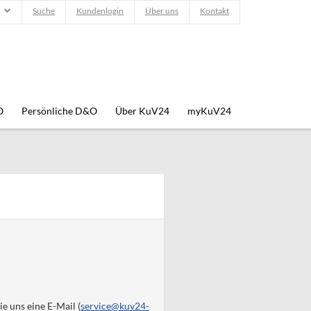
Suche
Kundenlogin
Über uns
Kontakt
O
Persönliche D&O
Über KuV24
myKuV24
e uns eine E-Mail (
service@kuv24-