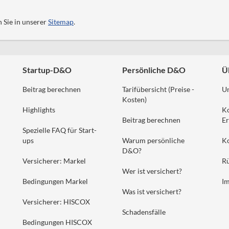
n Sie in unserer
Sitemap
.
Startup-D&O
Persönliche D&O
Ü
Beitrag berechnen
Tarifübersicht (Preise -
U
Kosten)
Highlights
K
Beitrag berechnen
Er
Spezielle FAQ für Start-
ups
Warum persönliche
K
D&O?
Versicherer: Markel
Rü
Wer ist versichert?
Bedingungen Markel
I
Was ist versichert?
Versicherer: HISCOX
Schadensfälle
Bedingungen HISCOX