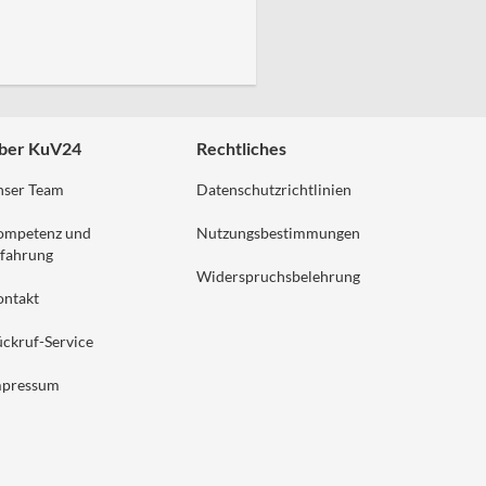
ber KuV24
Rechtliches
nser Team
Datenschutzrichtlinien
ompetenz und
Nutzungsbestimmungen
fahrung
Widerspruchsbelehrung
ontakt
ckruf-Service
mpressum