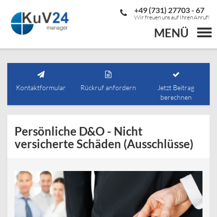
+49 (731) 27703 - 67
Wir freuen uns auf Ihren Anruf!
MENÜ
Togg
navi
Kontaktformular
Rückruf anfordern
Jetzt Beitrag
berechnen
Persönliche D&O - Nicht
versicherte Schäden (Ausschlüsse)