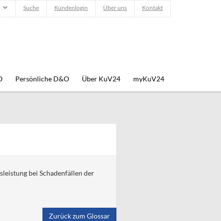
Suche
Kundenlogin
Über uns
Kontakt
O
Persönliche D&O
Über KuV24
myKuV24
sleistung bei Schadenfällen der
Zurück zum Glossar