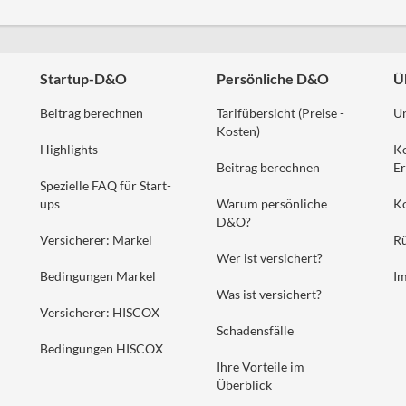
Startup-D&O
Persönliche D&O
Ü
Beitrag berechnen
Tarifübersicht (Preise -
U
Kosten)
Highlights
K
Beitrag berechnen
Er
Spezielle FAQ für Start-
ups
Warum persönliche
K
D&O?
Versicherer: Markel
Rü
Wer ist versichert?
Bedingungen Markel
I
Was ist versichert?
Versicherer: HISCOX
Schadensfälle
Bedingungen HISCOX
Ihre Vorteile im
Überblick