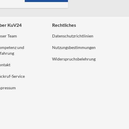
ber KuV24
Rechtliches
nser Team
Datenschutzrichtlinien
ompetenz und
Nutzungsbestimmungen
fahrung
Widerspruchsbelehrung
ontakt
ckruf-Service
mpressum