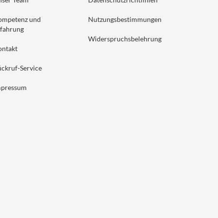
ompetenz und
Nutzungsbestimmungen
fahrung
Widerspruchsbelehrung
ontakt
ckruf-Service
mpressum