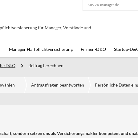
KuV24-manager.de
lichtversicherung für Manager, Vorstände und
Manager Haftpflichtversicherung
Firmen-D&O
Startup-D&
che D&O
Beitrag berechnen
uswählen
Antragsfragen beantworten
Persönliche Daten ei
schaft, sondern setzen uns als Versicherungsmakler kompetent und unabh