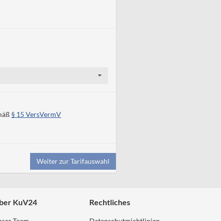
emäß
§ 15 VersVermV
Weiter zur Tarifauswahl
ber KuV24
Rechtliches
nser Team
Datenschutzrichtlinien