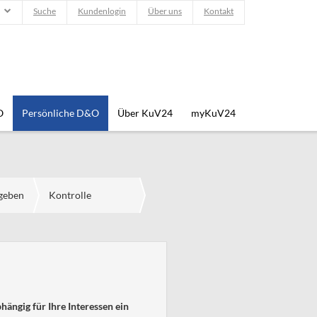
Suche
Kundenlogin
Über uns
Kontakt
O
Persönliche D&O
Über KuV24
myKuV24
ngeben
Kontrolle
ängig für Ihre Interessen ein