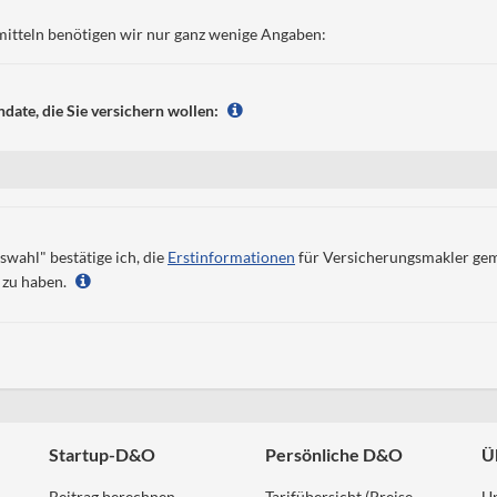
mitteln benötigen wir nur ganz wenige Angaben:
date, die Sie versichern wollen:
swahl" bestätige ich, die
Erstinformationen
für Versicherungsmakler g
 zu haben.
Startup-D&O
Persönliche D&O
Ü
Beitrag berechnen
Tarifübersicht (Preise -
U