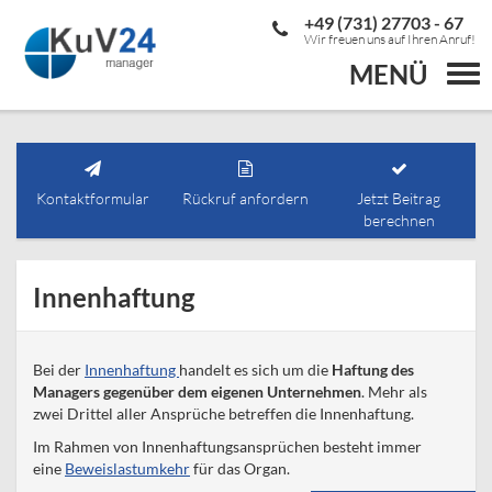
+49 (731) 27703 - 67
Wir freuen uns auf Ihren Anruf!
MENÜ
Togg
navi
Kontaktformular
Rückruf anfordern
Jetzt Beitrag
berechnen
Innenhaftung
Bei der
Innenhaftung
handelt es sich um die
Haftung des
Managers gegenüber dem eigenen Unternehmen
. Mehr als
zwei Drittel aller Ansprüche betreffen die Innenhaftung.
Im Rahmen von Innenhaftungsansprüchen besteht immer
eine
Beweislastumkehr
für das Organ.