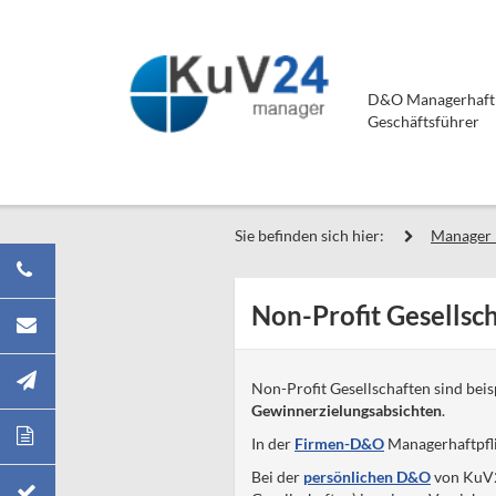
D&O Managerhaftpf
Geschäftsführer
Sie befinden sich hier:
Manager 
Non-Profit Gesellsc
Non-Profit Gesellschaften sind bei
Gewinnerzielungsabsichten
.
In der
Firmen-D&O
Managerhaftpfli
Bei der
persönlichen D&O
von KuV2