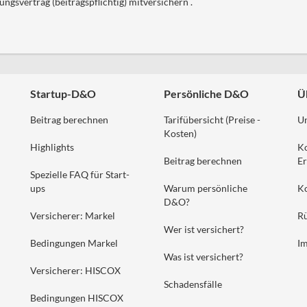
ngsvertrag (beitragspflichtig) mitversichern .
Startup-D&O
Persönliche D&O
Ü
Beitrag berechnen
Tarifübersicht (Preise -
U
Kosten)
Highlights
K
Beitrag berechnen
Er
Spezielle FAQ für Start-
ups
Warum persönliche
K
D&O?
Versicherer: Markel
Rü
Wer ist versichert?
Bedingungen Markel
I
Was ist versichert?
Versicherer: HISCOX
Schadensfälle
Bedingungen HISCOX