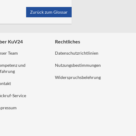
Zurück zum Glossar
ber KuV24
Rechtliches
nser Team
Datenschutzrichtlinien
ompetenz und
Nutzungsbestimmungen
fahrung
Widerspruchsbelehrung
ontakt
ckruf-Service
mpressum