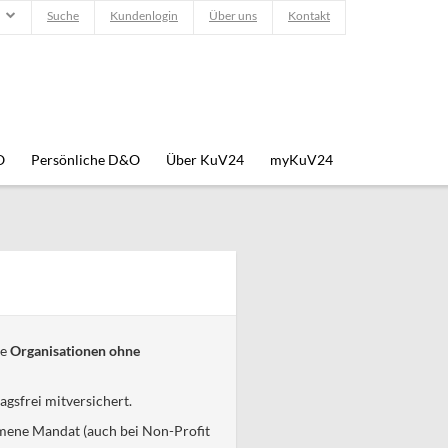
Suche
Kundenlogin
Über uns
Kontakt
O
Persönliche D&O
Über KuV24
myKuV24
ge
Organisationen ohne
gsfrei mitversichert.
ene Mandat (auch bei Non-Profit