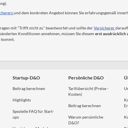
ng).
icherers
und dem konkreten Angebot können Sie erfahrungsgemäß innerh
agen mit "Trifft nicht zu" beantwortet und sollte der
Versicherer
daraufh
geänderten Konditionen annehmen, müssen Sie diesem
erst ausdrücklich
e kommt.
Startup-D&O
Persönliche D&O
Ü
Beitrag berechnen
Tarifübersicht (Preise -
U
Kosten)
Highlights
K
Beitrag berechnen
Er
Spezielle FAQ für Start-
ups
Warum persönliche
K
D&O?