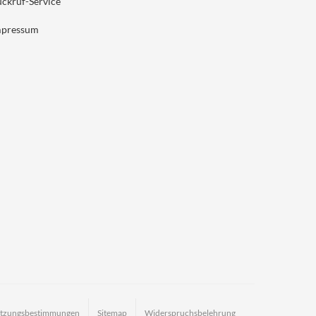
ckruf-Service
mpressum
tzungsbestimmungen
Sitemap
Widerspruchsbelehrung