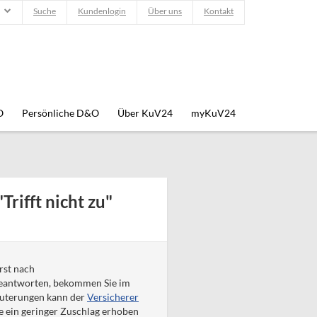
Suche
Kundenlogin
Über uns
Kontakt
O
Persönliche D&O
Über KuV24
myKuV24
rifft nicht zu"
rst nach
" beantworten, bekommen Sie im
äuterungen kann der
Versicherer
e ein geringer Zuschlag erhoben