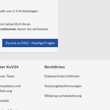
alb von 2-4 Arbeitstagen
in tatsächlich Ihren
 zustimmen
, bevor ein wirksamer
Zurück zu FAQ – Häufige Fragen
ber KuV24
Rechtliches
nser Team
Datenschutzrichtlinien
ompetenz und
Nutzungsbestimmungen
fahrung
Widerspruchsbelehrung
ontakt