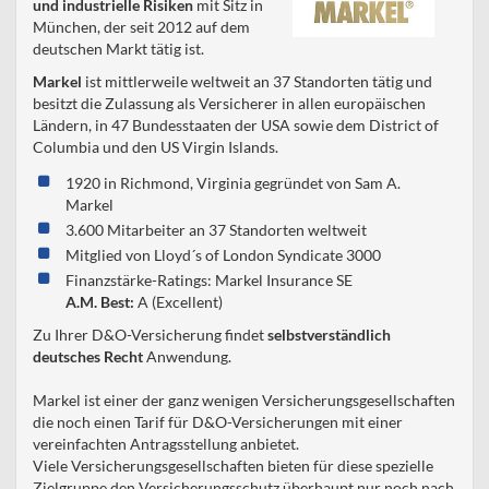
und industrielle Risiken
mit Sitz in
München, der seit 2012 auf dem
deutschen Markt tätig ist.
Markel
ist mittlerweile weltweit an 37 Standorten tätig und
besitzt die Zulassung als Versicherer in allen europäischen
Ländern, in 47 Bundesstaaten der USA sowie dem District of
Columbia und den US Virgin Islands.
1920 in Richmond, Virginia gegründet von Sam A.
Markel
3.600 Mitarbeiter an 37 Standorten weltweit
Mitglied von Lloyd´s of London Syndicate 3000
Finanzstärke-Ratings: Markel Insurance SE
A
.M. Best:
A (Excellent)
Zu Ihrer D&O-Versicherung findet
selbstverständlich
deutsches Recht
Anwendung.
Markel ist einer der ganz wenigen Versicherungsgesellschaften
die noch einen Tarif für D&O-Versicherungen mit einer
vereinfachten Antragsstellung anbietet.
Viele Versicherungsgesellschaften bieten für diese spezielle
Zielgruppe den Versicherungsschutz überhaupt nur noch nach