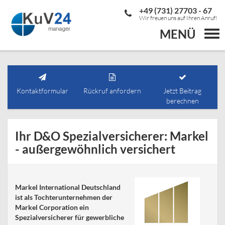
+49 (731) 27703 - 67
Wir freuen uns auf Ihren Anruf!
MENÜ
Togg
navi
Kontaktformular
Rückruf anfordern
Jetzt Beitrag
berechnen
Ihr D&O Spezialversicherer: Markel
- außergewöhnlich versichert
Markel International Deutschland
ist als Tochterunternehmen der
Markel Corporation ein
Spezialversicherer für gewerbliche