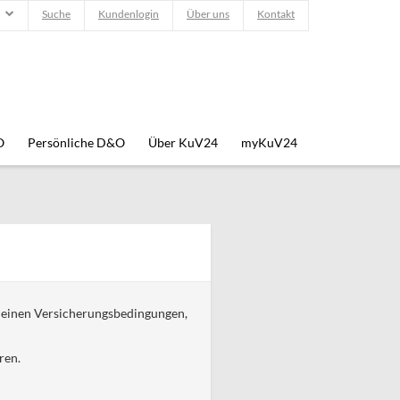
Suche
Kundenlogin
Über uns
Kontakt
O
Persönliche D&O
Über KuV24
myKuV24
emeinen Versicherungsbedingungen,
ren.